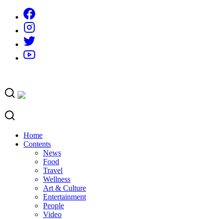
Skip
to
content
Home
Contents
News
Food
Travel
Wellness
Art & Culture
Entertainment
People
Video