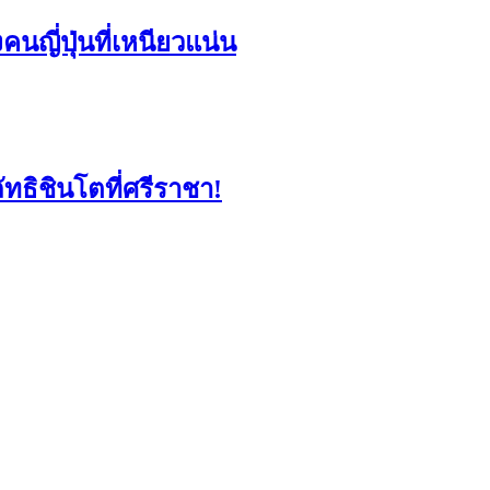
นญี่ปุ่นที่เหนียวแน่น
ัทธิชินโตที่ศรีราชา!