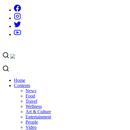
Skip
to
content
Home
Contents
News
Food
Travel
Wellness
Art & Culture
Entertainment
People
Video