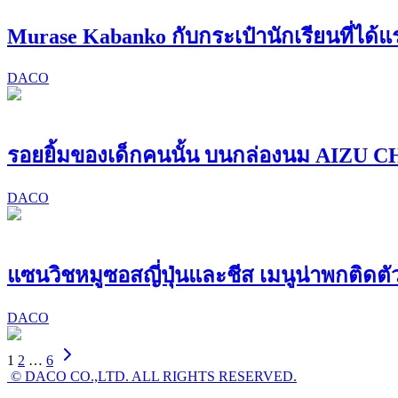
Murase Kabanko กับกระเป๋านักเรียนที่ได
DACO
รอยยิ้มของเด็กคนนั้น บนกล่องนม AIZ
DACO
แซนวิชหมูซอสญี่ปุ่นและชีส เมนูน่าพกติด
DACO
1
2
…
6
© DACO CO.,LTD. ALL RIGHTS RESERVED.