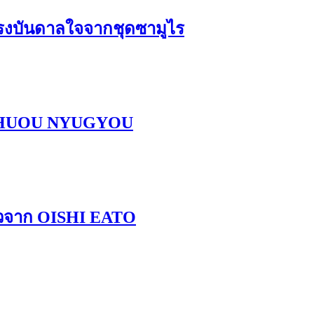
้แรงบันดาลใจจากชุดซามูไร
U CHUOU NYUGYOU
ตัวจาก OISHI EATO