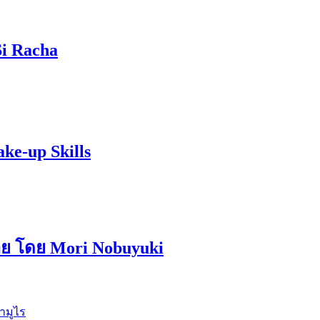
Si Racha
ake-up Skills
ลาย โดย Mori Nobuyuki