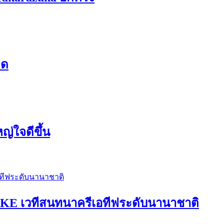
ิด
ญ่ใจดีขึ้น
E เวทีสนทนาครีเอทีฟระดับนานาชาติ