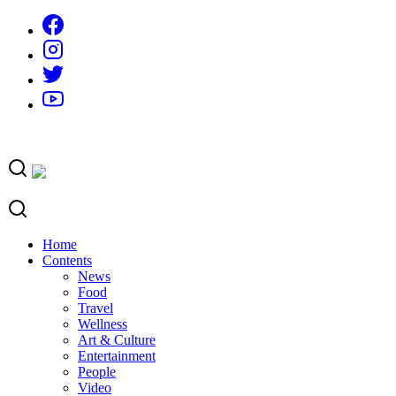
Skip
to
content
Home
Contents
News
Food
Travel
Wellness
Art & Culture
Entertainment
People
Video