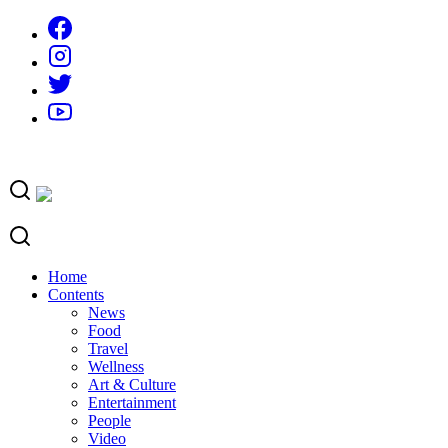
Skip
to
content
Home
Contents
News
Food
Travel
Wellness
Art & Culture
Entertainment
People
Video