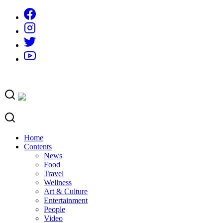
Skip
to
content
Home
Contents
News
Food
Travel
Wellness
Art & Culture
Entertainment
People
Video