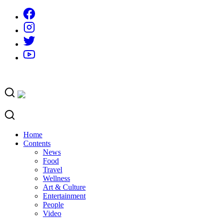
Skip
to
content
Home
Contents
News
Food
Travel
Wellness
Art & Culture
Entertainment
People
Video