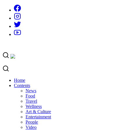
Skip
to
content
Home
Contents
News
Food
Travel
Wellness
Art & Culture
Entertainment
People
Video