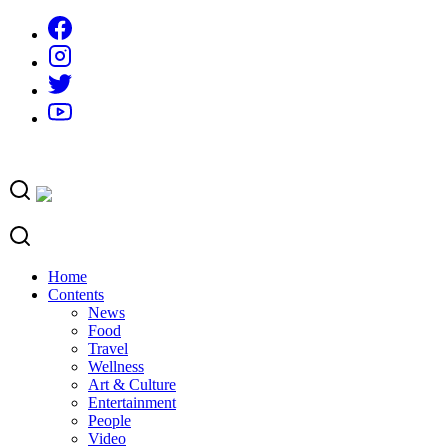
Skip
to
content
Home
Contents
News
Food
Travel
Wellness
Art & Culture
Entertainment
People
Video