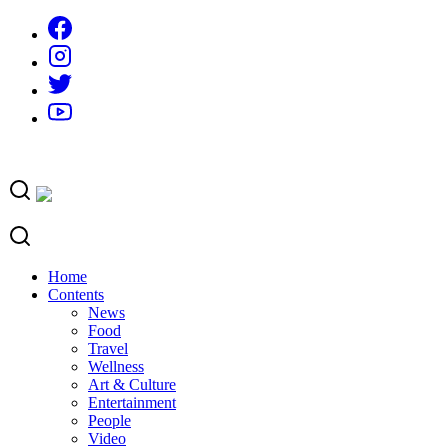
Skip
to
content
Home
Contents
News
Food
Travel
Wellness
Art & Culture
Entertainment
People
Video