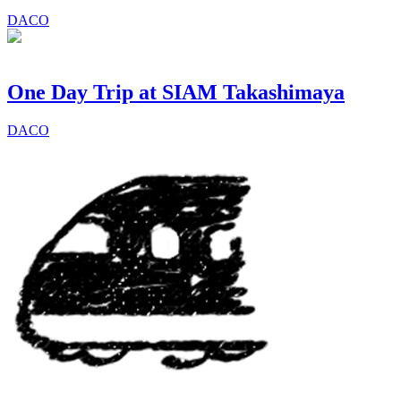
DACO
One Day Trip at SIAM Takashimaya
DACO