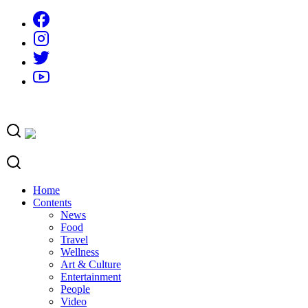
Skip
to
content
Home
Contents
News
Food
Travel
Wellness
Art & Culture
Entertainment
People
Video