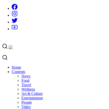
Skip
to
content
Home
Contents
News
Food
Travel
Wellness
Art & Culture
Entertainment
People
Video