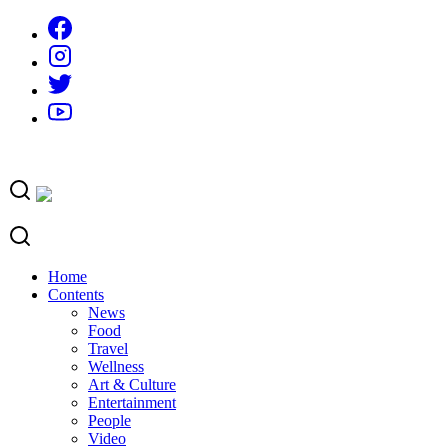
Skip
to
content
Home
Contents
News
Food
Travel
Wellness
Art & Culture
Entertainment
People
Video