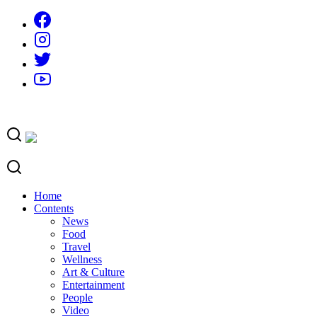
Skip
to
content
Home
Contents
News
Food
Travel
Wellness
Art & Culture
Entertainment
People
Video