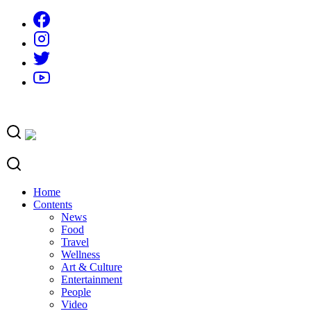
Skip
to
content
Home
Contents
News
Food
Travel
Wellness
Art & Culture
Entertainment
People
Video