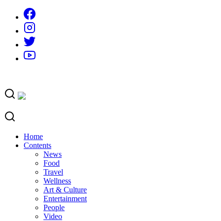
Skip
to
content
Home
Contents
News
Food
Travel
Wellness
Art & Culture
Entertainment
People
Video