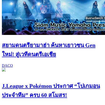
สยามดนตรียามาฮ่า ค้นหาเยาวชน Gen
ใหม่! สู่เวทีดนตรีเอเชีย
DACO
J.League x Pokémon ประกาศ “โปเกมอน
ประจำทีม” ครบ 60 สโมสร!