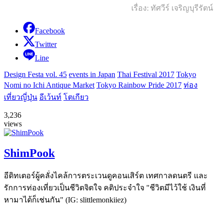
เรื่อง: ทัศวีร์ เจริญบุรีรัตน์
Facebook
Twitter
Line
Design Festa vol. 45
events in Japan
Thai Festival 2017
Tokyo
Nomi no Ichi Antique Market
Tokyo Rainbow Pride 2017
ท่อง
เที่ยวญี่ปุ่น
อีเว้นท์
โตเกียว
3,236
views
ShimPook
อีดิทเตอร์ผู้คลั่งไคล้การตระเวนดูคอนเสิร์ต เทศกาลดนตรี และ
รักการท่องเที่ยวเป็นชีวิตจิตใจ คติประจำใจ "ชีวิตมีไว้ใช้ เงินที่
หามาได้ก็เช่นกัน" (IG: slittlemonkiiez)