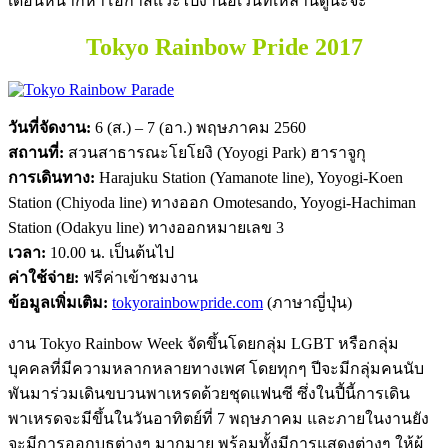
เดือนหน้าก็หาโอกาสแวะไปงานอีเว้นท์เหล่านี้ดูนะจ๊ะ
Tokyo Rainbow Pride 2017
วันที่จัดงาน:
6 (ส.) – 7 (อา.) พฤษภาคม 2560
สถานที่:
สวนสาธารณะโยโยงิ (Yoyogi Park) ฮาราจูกุ
การเดินทาง:
Harajuku Station (Yamanote line), Yoyogi-Koen
Station (Chiyoda line) ทางออก Omotesando, Yoyogi-Hachiman
Station (Odakyu line) ทางออกหมายเลข 3
เวลา:
10.00 น. เป็นต้นไป
ค่าใช้จ่าย:
ฟรีค่าเข้าชมงาน
ข้อมูลเพิ่มเติม:
tokyorainbowpride.com
(ภาษาญี่ปุ่น)
งาน Tokyo Rainbow Week จัดขึ้นโดยกลุ่ม LGBT หรือกลุ่ม
บุคคลที่มีความหลากหลายทางเพศ โดยทุกๆ ปีจะมีกลุ่มคนนับ
พันมาร่วมเดินขบวนพาเหรดด้วยชุดแฟนซี ซึ่งในปี้นี้การเดิน
พาเหรดจะมีขึ้นในวันอาทิตย์ที่ 7 พฤษภาคม และภายในงานยัง
จะมีการออกบูธต่างๆ มากมาย พร้อมทั้งมีการแสดงต่างๆ ให้ผู้