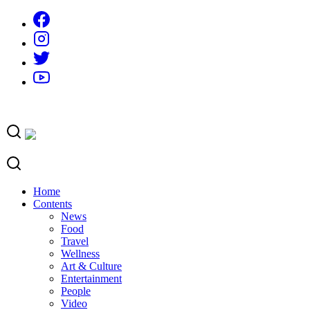
Skip
to
content
Home
Contents
News
Food
Travel
Wellness
Art & Culture
Entertainment
People
Video