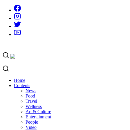
Skip
to
content
Home
Contents
News
Food
Travel
Wellness
Art & Culture
Entertainment
People
Video