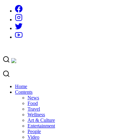
Skip
to
content
Home
Contents
News
Food
Travel
Wellness
Art & Culture
Entertainment
People
Video