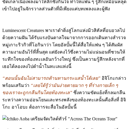
ขัดเกลาเนื้อเพลงมาให้ลึกซึ้งกินใจ ทำให้แฟน ๆ รู้สึกเหมือนหลุด
เข้าไปอยู่ในจักรวาลส่วนตัวที่มีเพียงแค่บทเพลงและผู้ฟัง
Luminescent Creatures พาเราดำดิ่งสู่โลกแห่งมิวสิคัลที่อบอวลไป
ด้วยความฝัน ได้รับแรงบันดาลใจมาจากการออกเดินทางสำรวจ
หมู่เกาะริวกิวที่โอกินาว่า โดยอัลบั้มนี้ได้สื่อให้แฟน ๆ ได้สัมผัส
ความงามอันไร้ที่สิ้นสุด แต่ยังคงไว้ซึ่งความไม่แน่นอนที่ชวนให้
ระทึกใจของท้องทะเลอันกว้างใหญ่ ซึ่งเป็นความรู้สึกหลังจากที่
เธอได้ลองลงไปดำน้ำในทะเลแห่งนี้
“ตอนนั้นฉันไม่สามารถต้านทานกระแสน้ำได้เลย”
อิจิโกะกล่าว
พร้อมเสริมว่า
“เลยได้รู้ว่ามันง่ายดายมาก ๆ ที่ร่างกายเล็ก ๆ
ของเราจะถูกกลืนกินโดยท้องทะเล”
ซึ่งความขัดแย้งที่กลมกลืน
ระหว่างความอ่อนโยนและทรงพลังของท้องทะเลนั้นคือสิ่งที่ อิจิ
โกะ อาโอบะ ต้องการจะสื่อในอัลบั้มนี้