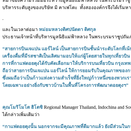
ที่มาของความร่วมมือระหว่างมูลนิธิแม่ฟ้าหลวง ในพระบรมราชูปถ
บริหารระดับสูงของบริษัท มิ คาเฟโตะ ทั้งสององค์กรจึงได้เริ่ม
.
และในเวลาต่อมา
หม่อมหลวงดิศปนัดดา ดิศกุล
ประธานเจ้าหน้าที่บริหารมูลนิธิแม่ฟ้าหลวง ในพระบรมราชูปถัมภ์
“สายการบินเจแปน แอร์ไลน์ เป็นสายการบินชั้นนำระดับโลกที่เ
เครื่องดื่มที่มีรสชาติเป็นเลิศมามอบให้แก่ผู้โดยสายในทุกเที่ยวบิน
การที่กาแฟดอยตุงได้รับคัดเลือกมาให้บริการบนเที่ยวบิน กรุงเทพฯ –
ถือว่าสายการบินเจแปน แอร์ไลน์ ให้การยอมรับในคุณภาพของ
ซึ่งผมถือว่าเป็นก้าวแห่งความสำเร็จที่ยิ่งใหญ่ก้าวหนึ่งของพวกเร
โดยเฉพาะอย่างยิ่งกับชาวบ้านในพื้นที่โครงการพัฒนาดอยตุงฯ”
คุณโมริโมโต ฮิโตชิ
Regional Manager Thailand, Indochina and Sou
ได้กล่าวเพิ่มเติมว่า
“กาแฟดอยตุงนั้น นอกจากจะมีคุณภาพที่ดีมากแล้ว ยังมีส่วนใน