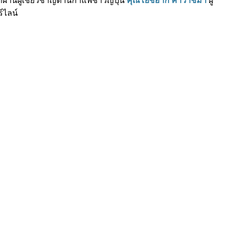
่านผู้เชี่ยวชาญด้านกาแฟชาวญี่ปุ่น
คุณโยชิอากิ คาวาชิมา
ผู้
์ไลน์