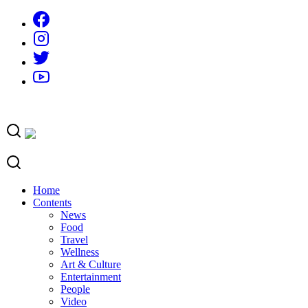
Skip
to
content
Home
Contents
News
Food
Travel
Wellness
Art & Culture
Entertainment
People
Video