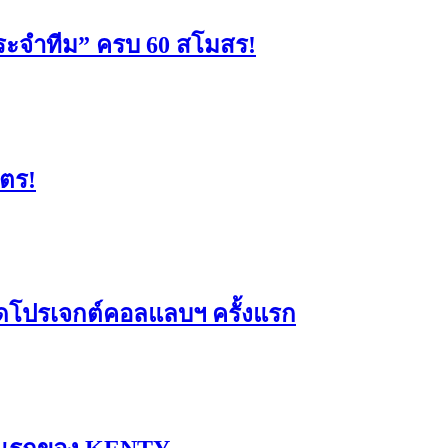
ะจำทีม” ครบ 60 สโมสร!
มตร!
ดโปรเจกต์คอลแลบฯ ครั้งแรก