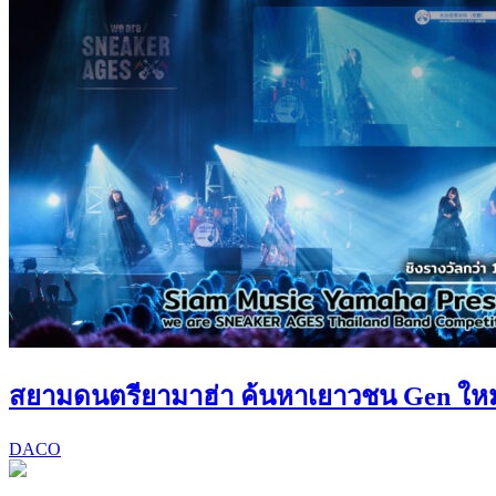
สยามดนตรียามาฮ่า ค้นหาเยาวชน Gen ใหม่! 
DACO