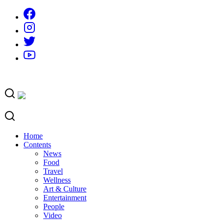
Skip
to
content
Home
Contents
News
Food
Travel
Wellness
Art & Culture
Entertainment
People
Video