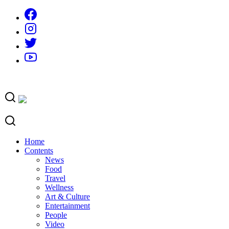
Skip
to
content
Home
Contents
News
Food
Travel
Wellness
Art & Culture
Entertainment
People
Video