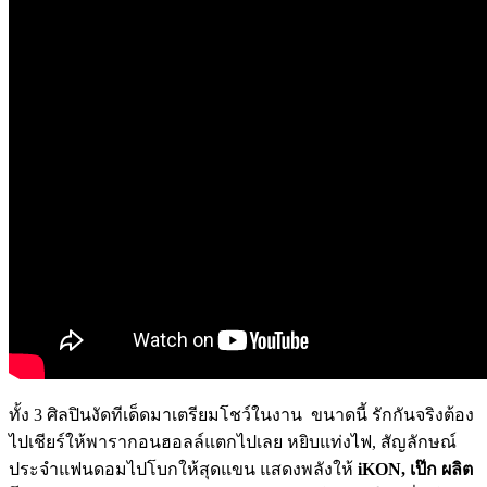
ทั้ง
3
ศิลปินงัดทีเด็ดมาเตรียม
โชว์ในงาน ขนาดนี้ รักกันจริงต้อง
ไปเชียร์ให้พาราก
อนฮอลล์แตกไปเลย หยิบแท่งไฟ
,
สัญลักษณ์
ประจำแฟนดอมไปโบกให้สุ
ดแขน แสดงพลังให้
iKON,
เป๊ก ผลิต