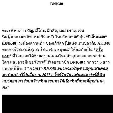
BNK
48
ขณะที่หกสาว
ปัญ
,
มี่โกะ
,
มิวสิ
ค
,
เฌอปราง
,
เจน
นิษฐ์
และ
เนย
ตัวแทนเกิร์ลกรุ๊ปไทยสัญชาติญี่
ปุ่น
“
บีเอ็นเค48
”
(BNK
48)
วงน้องสาวแท้ๆ ของเกิร์ลกรุ๊ปแห่งแดนปลาดิบ
AK
B
48
ขอเซอร์วิสเสน่ห์สุดสดใสน่ารักต
ะมุตะมิ ให้สมกับเป็น
*
ครั้ง
แรก
*
ที่โอต
ะจะได้ฟังผลงานเพลงใหม่ล่าสุดขอ
งพวกเธอก่อน
ใคร และอาจมีเซอร์ไพรส์ได้เจอสมาชิก
BNK
48
มากกว่า
6
สาว
บนเวทีนี้ด้วย
!!
“
พวกเรา
BNK48
อยากจะเชิญชวนทุก
แฟนดอม
มาร่วมปาร์ตี้กันในงาน
20
17 :
โฟร์วันวัน แฟนดอม ปาร์ตี้ อิน
แบงคอก มาร่วมสร้างวันธรรมดาให้เป็นวัน
ที่สนุกที่สุดกันนะ
คะ
”