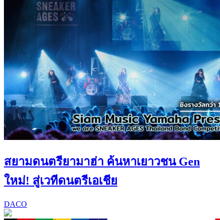
สยามดนตรียามาฮ่า ค้นหาเยาวชน Gen
ใหม่! สู่เวทีดนตรีเอเชีย
DACO