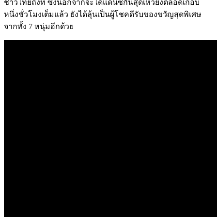
ชาวไทยถึงที่ ซึ่งนอกจากจะได้แดนซ์กันสุดเหวี่
ยงตลอดเกือบ
หนึ่งชั่วโมงเต็มแล้
ว ยังได้ลุ้นเป็นผู้โชคดีรั
บของขวัญสุดพิเศษ
จากทั้ง
7
หนุ่
มอีกด้วย