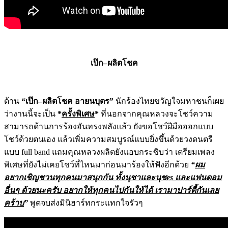
เป๊ก
–
ผลิตโชค
ด้าน
“
เป๊ก
–
ผลิตโชค อายนบุตร
”
นักร้องไทยขวัญใจมหาช
นก็เผย
ว่างานนี้จะเป็น
*
ครั้งพิ
เศษ
*
ที่นอกจากคุณหลวงจะโชว์ควา
ม
สามารถด้านการร้องอันทรงพลังแล้
ว ยังขอโชว์ฝีมือออกแบบ
โชว์ด้วยตน
เอง แล้วเพิ่มความสมบูรณ์แบบยิ่งขึ้
นด้วยวงดนตรี
แบบ
full band
แถมคุณหลวงผลิตยังแอบกระซิ
บว่า เตรียมเพลง
พิเศษที่ยังไม่
เคยโชว์ที่ไหนมาก่อนมาร้องให้ฟั
งอีกด้วย
“
ผม
อยากเชิญชวนทุกคนมาสนุกกัน ทั้งนุชาและนุช
es
และแฟนดอม
อื่นๆ ด้วยนะครับ อยากให้ทุกคนไปกันให้ได้ เรามาปาร์ตี้กันเลย
คร้าบ
”
พูดจบ
ส่งมินิฮาร์ทกระแทกใจรัวๆ