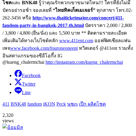
โชค
และ
BNK48
รู้ว่าคุณรักพวกเขาขน
าดไหน
!!!
ใครที่ยังไม่มี
บัตรอย่ารอช้า
จอ
งเลย
ที่
“
ไทยทิคเก็ตเมเจอร์
”
ทุกสาขา โทร.
02-
262-3456
หรือ
http://ww
w.thaiticketmajor.com/concert/
411-
fandom-party-in-bangkok-20
17-th.html
บัตรราคา
2,000 / 2,800
/ 3,800 / 4,800 (
ยืน/นั่ง) และ
5,500
บาท
**
ติ
ดตามรายละเอียด
เพิ่มเติมได้ทาง
เ
ว็บไซต์หลัก
www.411ent.com
ออฟฟิศเชียลแฟน
เพจ
www.facebook.com/fouroneoneent
ทวิตเตอร์
@411ent
รวมทั้ง
อินสตาแกรมของซีอีโอกึ้ง
IG
@kueng_chalermchai
http://instagram.com/kueng_cha
lermchai
Facebook
Twitter
Line
411
BNK48
fandom
iKON
Peck
นุชes
เป๊ก ผลิตโชค
2,320
views