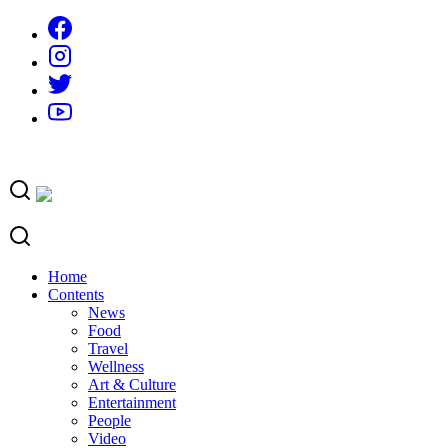
Skip
to
content
Home
Contents
News
Food
Travel
Wellness
Art & Culture
Entertainment
People
Video