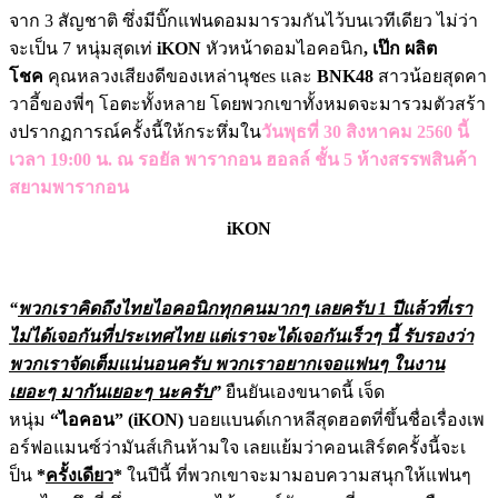
จาก
3
สัญชาติ ซึ่งมีบิ๊กแฟนดอมมารวมกันไว้บนเ
วทีเดียว ไม่ว่า
จะเป็น
7
หนุ่มสุดเท่
iKO
N
หัวหน้าดอมไอคอนิก
,
เป๊ก ผลิต
โชค
คุณหลวงเสียงดีของเหล่า
นุช
es
และ
BNK
48
สาวน้อยสุดคา
วา
อี้ของพี่ๆ โอตะทั้งหลาย โดยพวกเขาทั้งหมดจะมารวมตัวสร้า
งปรากฏการณ์ครั้งนี้ให้กระหึ่มใ
น
วันพุธที่
30
สิงหาคม
2560
นี้
เวลา
19:00
น. ณ รอยัล พารากอน ฮอลล์ ชั้น
5
ห้างสรรพสินค้า
สยามพาราก
อน
iKON
“
พวกเราคิดถึงไทยไอคอนิกทุกคนมา
กๆ เลยครับ
1
ปีแล้วที่เรา
ไม่ได้เจ
อกันที่ประเทศไทย แต่เราจะได้เจอกันเร็วๆ นี้ รับรองว่า
พวกเราจัดเต็มแน่
นอนครับ พวกเราอยากเจอแฟนๆ ในงาน
เยอะๆ มากันเยอะๆ นะครับ
”
ยืนยันเองขนาดนี้ เจ็ด
หนุ่ม
“
ไอคอน
” (iKON)
บอยแบนด์เกาหลีสุดฮอตที่
ขึ้นชื่อเรื่องเพ
อร์ฟอแมนซ์ว่
ามันส์เกินห้ามใจ เลยแย้มว่าคอนเสิร์ตครั้งนี้จะเ
ป็น
*
ครั้งเดียว
*
ในปีนี้ ที่พวกเขาจะมามอบความสนุกให้แฟน
ๆ