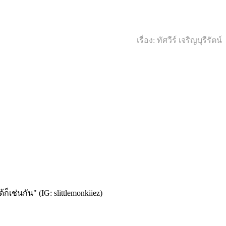
เรื่อง: ทัศวีร์ เจริญบุรีรัตน์
เช่นกัน" (IG: slittlemonkiiez)