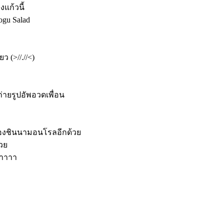
แก้วนี้
ogu Salad
 (>//.//<)
ถ่ายรูปอัพอวดเพื่อน
องชินนามอนโรลอีกด้วย
้วย
้าาาา