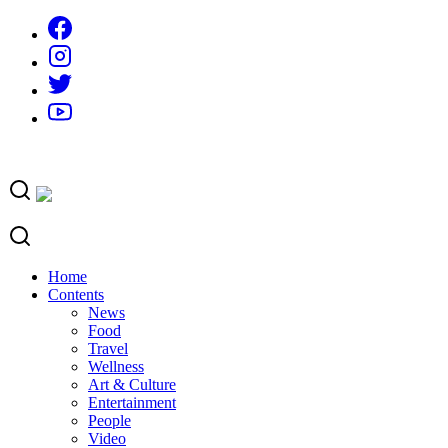
Skip
to
content
Home
Contents
News
Food
Travel
Wellness
Art & Culture
Entertainment
People
Video