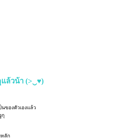
แล้วน้า (>‿♥)
ป็นของตัวเองแล้ว
ูกุ
บหลัก