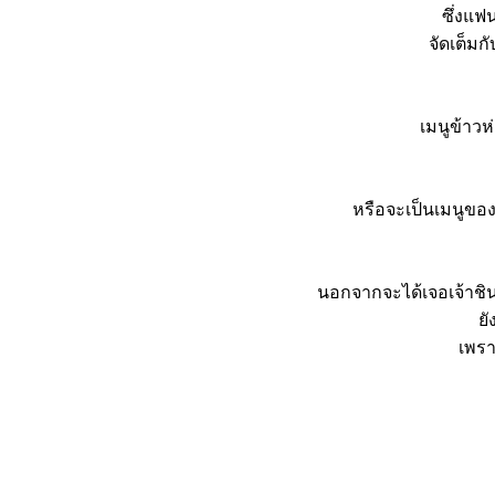
ซึ่งแฟ
จัดเต็มก
เมนูข้าวห
หรือจะเป็นเมนูของห
นอกจากจะได้เจอเจ้าช
ยั
เพรา