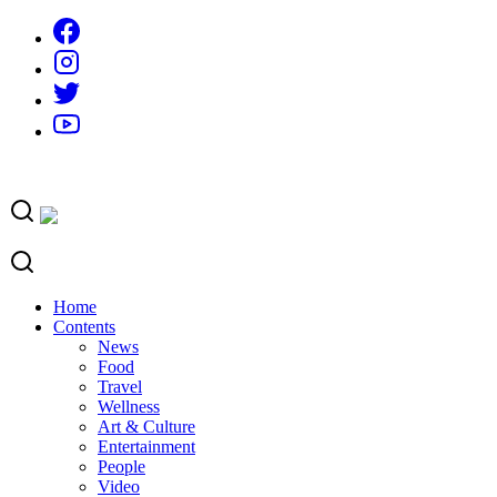
Skip
to
content
Home
Contents
News
Food
Travel
Wellness
Art & Culture
Entertainment
People
Video