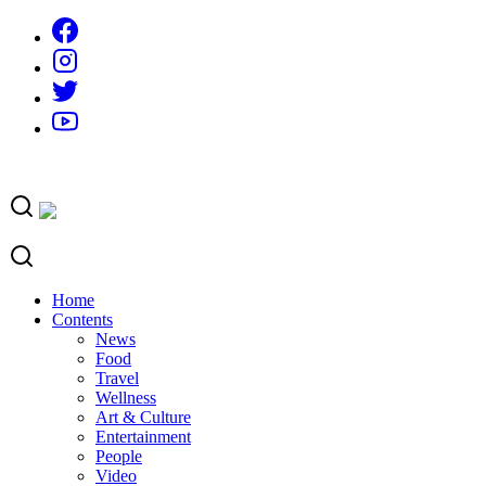
Skip
to
content
Home
Contents
News
Food
Travel
Wellness
Art & Culture
Entertainment
People
Video