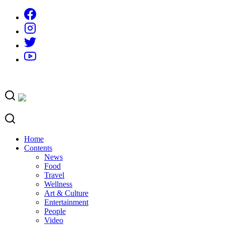
Skip
to
content
Home
Contents
News
Food
Travel
Wellness
Art & Culture
Entertainment
People
Video