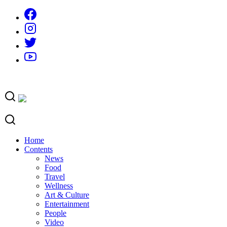
Skip
to
content
Home
Contents
News
Food
Travel
Wellness
Art & Culture
Entertainment
People
Video