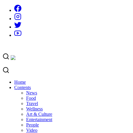
Skip
to
content
Home
Contents
News
Food
Travel
Wellness
Art & Culture
Entertainment
People
Video