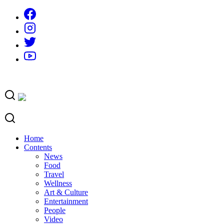
Skip
to
content
Home
Contents
News
Food
Travel
Wellness
Art & Culture
Entertainment
People
Video