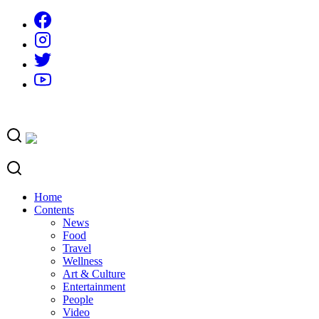
Skip
to
content
Home
Contents
News
Food
Travel
Wellness
Art & Culture
Entertainment
People
Video