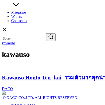
Magazine
Writers
Contact us
Search
for:
kawauso
kawauso
Kawauso Honto Ten -kai- รวมตัวนากสุดน่า
DACO
© DACO CO.,LTD. ALL RIGHTS RESERVED.