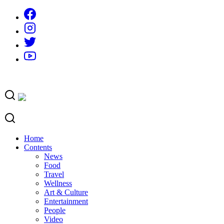
Skip
to
content
Home
Contents
News
Food
Travel
Wellness
Art & Culture
Entertainment
People
Video