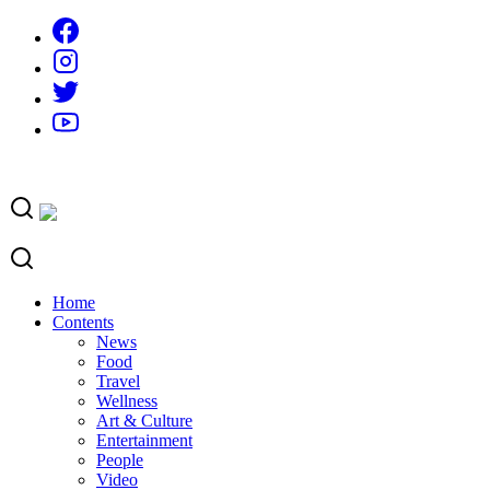
Skip
to
content
Home
Contents
News
Food
Travel
Wellness
Art & Culture
Entertainment
People
Video