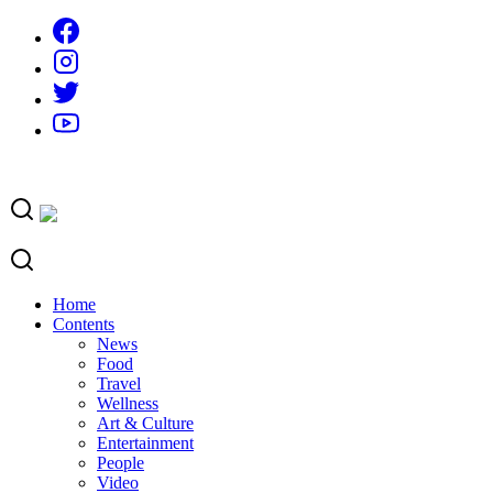
Skip
to
content
Home
Contents
News
Food
Travel
Wellness
Art & Culture
Entertainment
People
Video