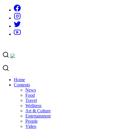
Skip
to
content
Home
Contents
News
Food
Travel
Wellness
Art & Culture
Entertainment
People
Video