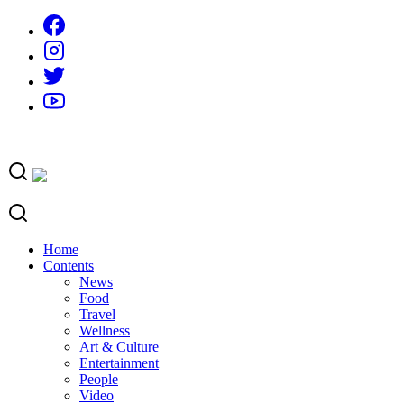
Skip
to
content
Home
Contents
News
Food
Travel
Wellness
Art & Culture
Entertainment
People
Video