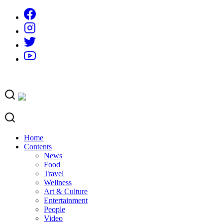
Skip
to
content
Home
Contents
News
Food
Travel
Wellness
Art & Culture
Entertainment
People
Video