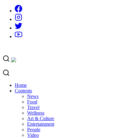
Skip
to
content
Home
Contents
News
Food
Travel
Wellness
Art & Culture
Entertainment
People
Video