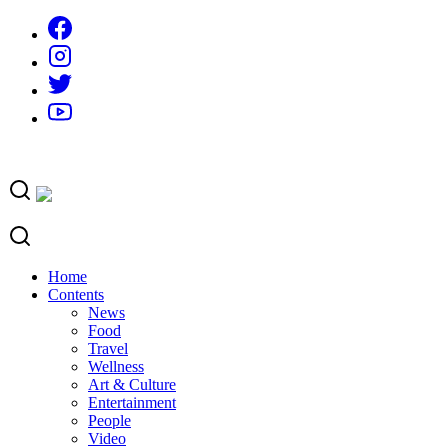
Skip
to
content
Home
Contents
News
Food
Travel
Wellness
Art & Culture
Entertainment
People
Video