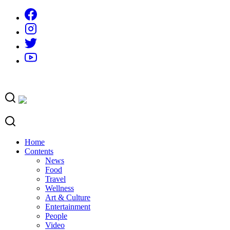
Skip
to
content
Home
Contents
News
Food
Travel
Wellness
Art & Culture
Entertainment
People
Video