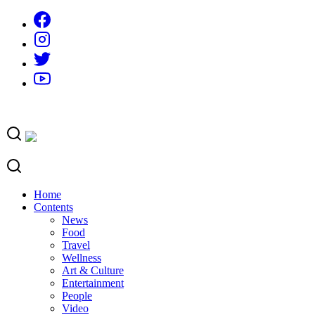
Skip
to
content
Home
Contents
News
Food
Travel
Wellness
Art & Culture
Entertainment
People
Video