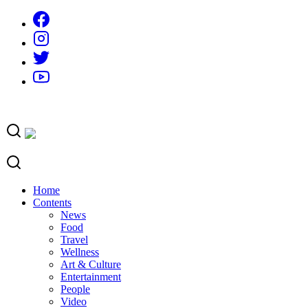
Skip
to
content
Home
Contents
News
Food
Travel
Wellness
Art & Culture
Entertainment
People
Video