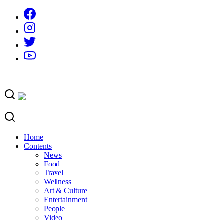
Skip
to
content
Home
Contents
News
Food
Travel
Wellness
Art & Culture
Entertainment
People
Video