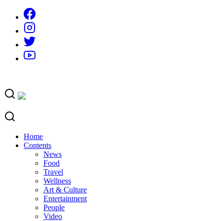
Skip
to
content
Home
Contents
News
Food
Travel
Wellness
Art & Culture
Entertainment
People
Video