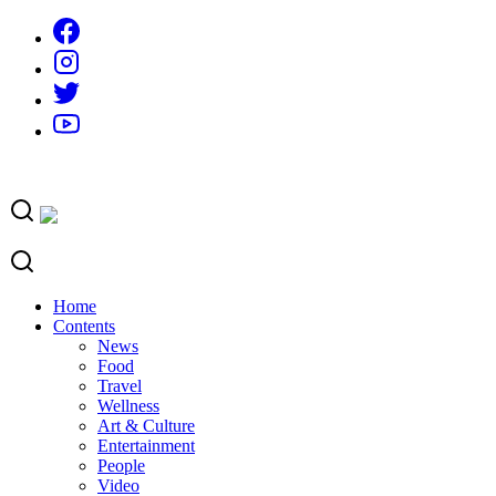
Skip
to
content
Home
Contents
News
Food
Travel
Wellness
Art & Culture
Entertainment
People
Video