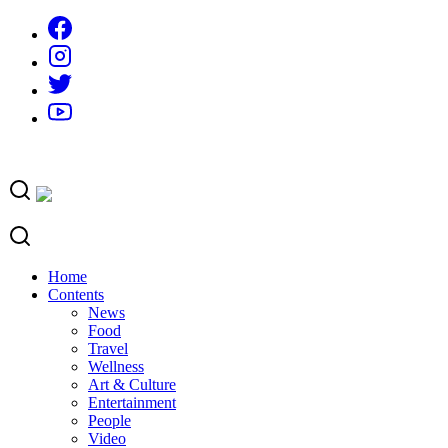
Skip
to
content
Home
Contents
News
Food
Travel
Wellness
Art & Culture
Entertainment
People
Video