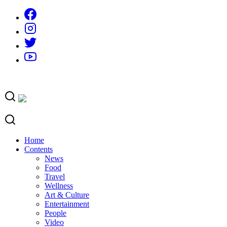
Skip
to
content
Home
Contents
News
Food
Travel
Wellness
Art & Culture
Entertainment
People
Video