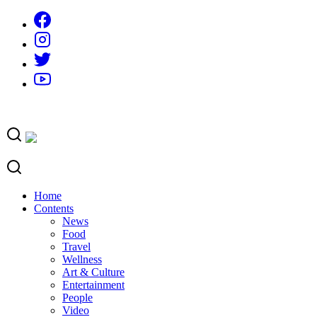
Skip
to
content
Home
Contents
News
Food
Travel
Wellness
Art & Culture
Entertainment
People
Video