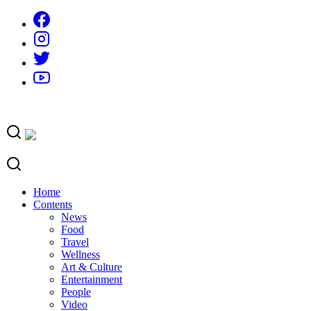
Skip
to
content
Home
Contents
News
Food
Travel
Wellness
Art & Culture
Entertainment
People
Video