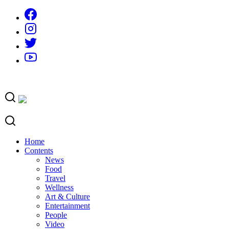
Skip
to
content
Home
Contents
News
Food
Travel
Wellness
Art & Culture
Entertainment
People
Video