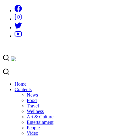
Skip
to
content
Home
Contents
News
Food
Travel
Wellness
Art & Culture
Entertainment
People
Video